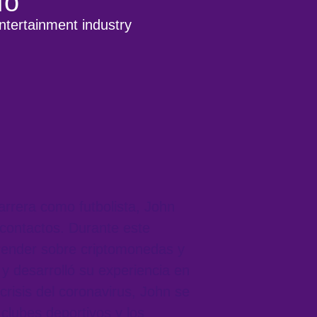
do
ntertainment industry
rrera como futbolista, John
contactos. Durante este
ender sobre criptomonedas y
 y desarrolló su experiencia en
crisis del coronavirus, John se
 clubes deportivos y los