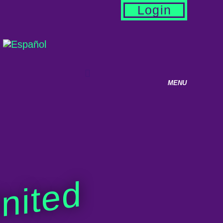
Login
nited