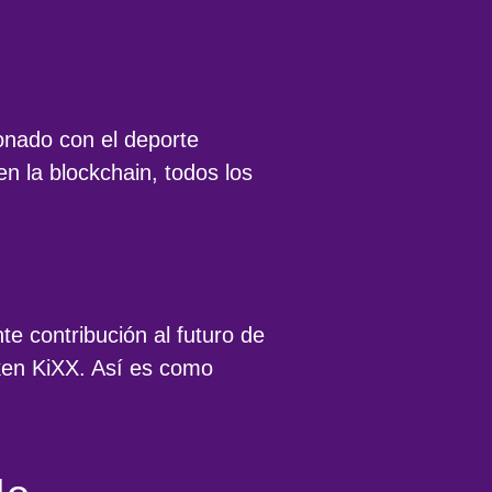
onado con el deporte
n la blockchain, todos los
e contribución al futuro de
token KiXX. Así es como