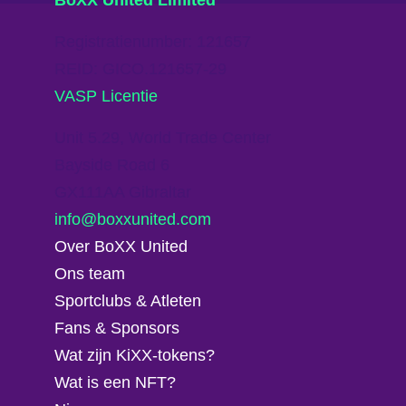
BoXX United Limited
Registratienumber: 121657
REID: GICO.121657-29
VASP Licentie
Unit 5.29, World Trade Center
Bayside Road 6
GX111AA Gibraltar
@ofni
moc.detinuxxob
Over BoXX United
Ons team
Sportclubs & Atleten
Fans & Sponsors
Wat zijn KiXX-tokens?
Wat is een NFT?